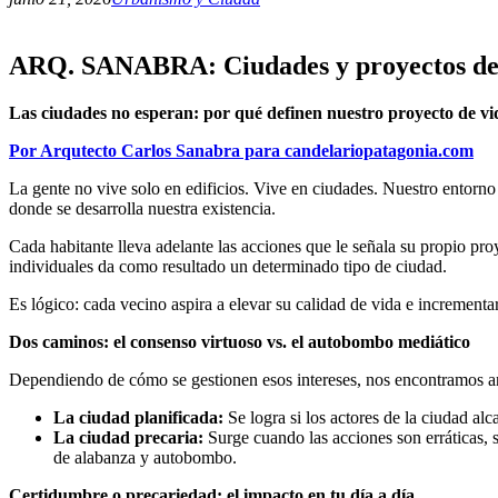
ARQ. SANABRA: Ciudades y proyectos de v
Las ciudades no esperan: por qué definen nuestro proyecto de vi
Por Arqutecto Carlos Sanabra para candelariopatagonia.com
La gente no vive solo en edificios. Vive en ciudades. Nuestro entorn
donde se desarrolla nuestra existencia.
Cada habitante lleva adelante las acciones que le señala su propio pr
individuales da como resultado un determinado tipo de ciudad.
Es lógico: cada vecino aspira a elevar su calidad de vida e increment
Dos caminos: el consenso virtuoso vs. el autobombo mediático
Dependiendo de cómo se gestionen esos intereses, nos encontramos an
La ciudad planificada:
Se logra si los actores de la ciudad a
La ciudad precaria:
Surge cuando las acciones son erráticas, s
de alabanza y autobombo.
Certidumbre o precariedad: el impacto en tu día a día