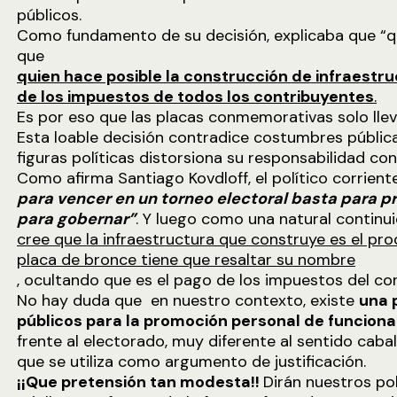
públicos.
Como fundamento de su decisión, explicaba que “q
que
quien hace posible la construcción de infraestruc
de los impuestos de todos los contribuyentes
.
Es por eso que las placas conmemorativas solo llev
Esta loable decisión contradice costumbres pública
figuras políticas distorsiona su responsabilidad con
Como afirma Santiago Kovdloff, el político corrien
para vencer en un torneo electoral basta para p
para gobernar”
. Y luego como una natural continu
cree que la infraestructura que construye es el pr
placa de bronce tiene que resaltar su nombre
, ocultando que es el pago de los impuestos del con
No hay duda que en nuestro contexto, existe
una 
públicos para la promoción personal de funciona
frente al electorado, muy diferente al sentido caba
que se utiliza como argumento de justificación.
¡¡Que pretensión tan modesta!!
Dirán nuestros pol