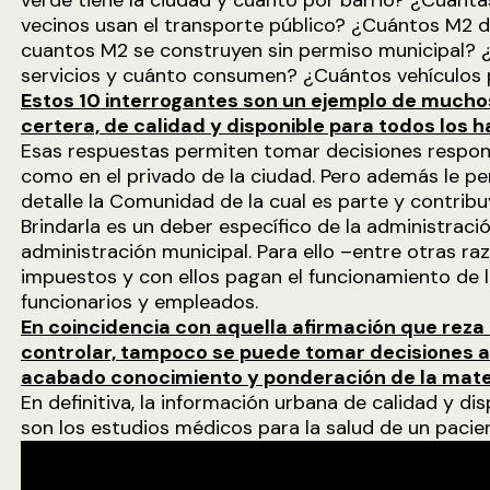
verde tiene la ciudad y cuanto por barrio? ¿Cuánt
vecinos usan el transporte público? ¿Cuántos M2 
cuantos M2 se construyen sin permiso municipal? 
servicios y cuánto consumen? ¿Cuántos vehículos pa
Estos 10 interrogantes son un ejemplo de much
certera, de calidad y disponible para todos los h
Esas respuestas permiten tomar decisiones respon
como en el privado de la ciudad. Pero además le p
detalle la Comunidad de la cual es parte y contribu
Brindarla es un deber específico de la administració
administración municipal. Para ello –entre otras r
impuestos y con ellos pagan el funcionamiento de l
funcionarios y empleados.
En coincidencia con aquella afirmación que reza
controlar, tampoco se puede tomar decisiones a
acabado conocimiento y ponderación de la mate
En definitiva, la información urbana de calidad y dis
son los estudios médicos para la salud de un pacie