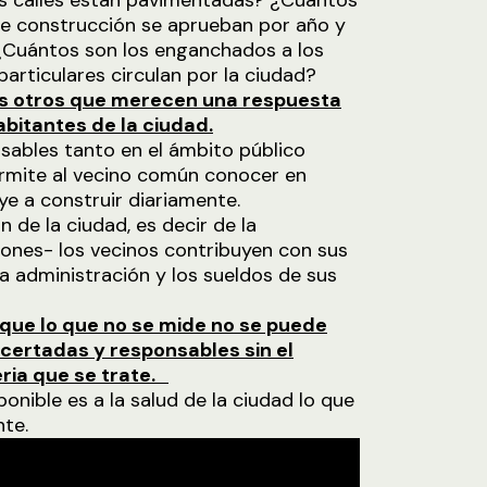
as calles están pavimentadas? ¿Cuántos
de construcción se aprueban por año y
¿Cuántos son los enganchados a los
rticulares circulan por la ciudad?
os otros que merecen una respuesta
abitantes de la ciudad.
sables tanto en el ámbito público
ermite al vecino común conocer en
ye a construir diariamente.
n de la ciudad, es decir de la
azones- los vecinos contribuyen con sus
a administración y los sueldos de sus
 que lo que no se mide no se puede
certadas y responsables sin el
ria que se trate.
ponible es a la salud de la ciudad lo que
nte.